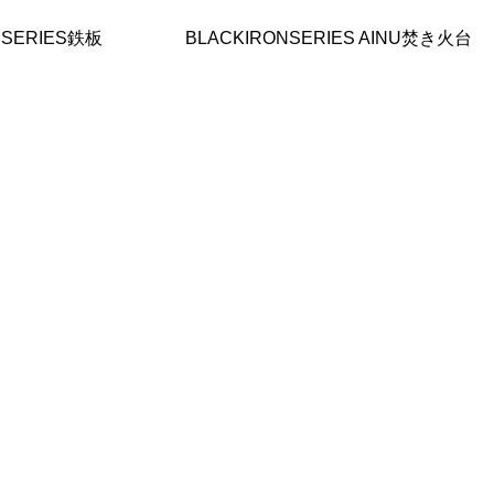
NSERIES鉄板
BLACKIRONSERIES AINU焚き火台