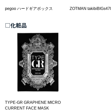
pegoo ハードギアボックス
ZOTMAN takibiBIGs47
□化粧品
TYPE-GR GRAPHENE MICRO
CURRENT FACE MASK